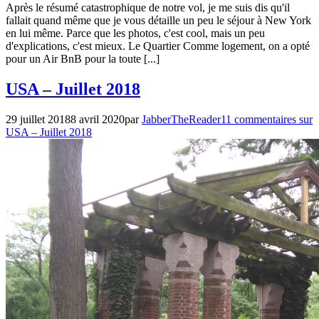
Après le résumé catastrophique de notre vol, je me suis dis qu'il
fallait quand même que je vous détaille un peu le séjour à New York
en lui même. Parce que les photos, c'est cool, mais un peu
d'explications, c'est mieux. Le Quartier Comme logement, on a opté
pour un Air BnB pour la toute [...]
Voyages
USA – Juillet 2018
29 juillet 2018
8 avril 2020
par
JabberTheReader
11 commentaires
sur
USA – Juillet 2018