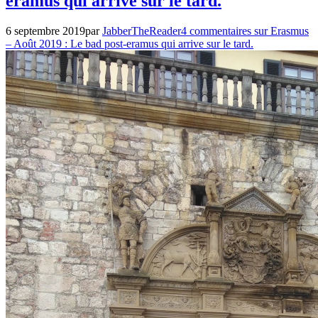
eramus qui arrive sur le tard.
6 septembre 2019
par
JabberTheReader
4 commentaires
sur Erasmus
– Août 2019 : Le bad post-eramus qui arrive sur le tard.