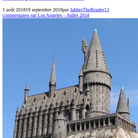
classé
,
Voyages
1 août 2018
19 septembre 2018
par
JabberTheReader
13
commentaires
sur Los Angeles – Juillet 2018