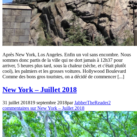
Après New York, Los Angeles. Enfin un vol sans encombre. Nous
sommes donc partis de la ville qui ne dort jamais à 12h37 pour
arriver, 5 heures plus tard, sous la chaleur (sèche, et c'était plutôt
cool), les palmiers et les grosses voitures. Hollywood Boulevard
Comme des bons gros touristes, on a décidé de commencer [...]
Non
New York – Juillet 2018
classé
,
Voyages
31 juillet 2018
19 septembre 2018
par
JabberTheReader
2
commentaires
sur New York – Juillet 2018