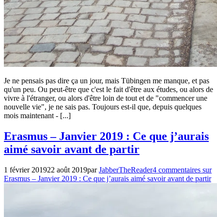
Je ne pensais pas dire ça un jour, mais Tübingen me manque, et pas
qu'un peu. Ou peut-être que c'est le fait d'être aux études, ou alors de
vivre à l'étranger, ou alors d'être loin de tout et de "commencer une
nouvelle vie", je ne sais pas. Toujours est-il que, depuis quelques
mois maintenant - [...]
Non
Erasmus – Janvier 2019 : Ce que j’aurais
classé
,
aimé savoir avant de partir
Voyages
1 février 2019
22 août 2019
par
JabberTheReader
4 commentaires
sur
Erasmus – Janvier 2019 : Ce que j’aurais aimé savoir avant de partir