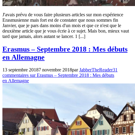
J'avais prévu de vous faire plusieurs articles sur mon expérience
Erasmusienne mais fort est de constater que nous sommes fin
Janvier, que je pars dans moins d'un mois et que ce n'est que le
deuxième article que je vous écrie à ce sujet. Mais bon, mieux vaut
tard que jamais, alors autant se lancer. 1 [...]
Non
Erasmus – Septembre 2018 : Mes débuts
classé
,
en Allemagne
Voyages
13 septembre 2018
7 novembre 2018
par
JabberTheReader
31
commentaires
sur Erasmus – Septembre 2018 : Mes débuts
en Allemagne