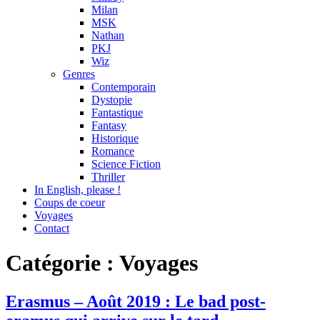
Milan
MSK
Nathan
PKJ
Wiz
Genres
Contemporain
Dystopie
Fantastique
Fantasy
Historique
Romance
Science Fiction
Thriller
In English, please !
Coups de coeur
Voyages
Contact
Catégorie : Voyages
Voyages
Erasmus – Août 2019 : Le bad post-