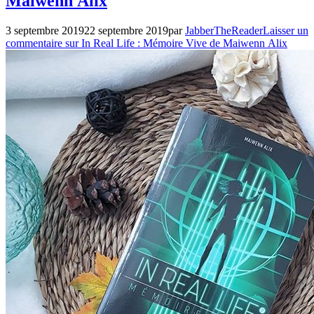
Maiwenn Alix
Maisons
d'éditions
,
Milan
,
3 septembre 2019
22 septembre 2019
par
JabberTheReader
Laisser un
Romance
,
commentaire
sur In Real Life : Mémoire Vive de Maiwenn Alix
Science
Fiction
,
Young
Adult