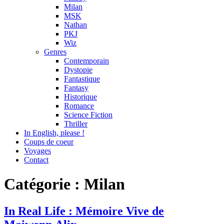
Milan
MSK
Nathan
PKJ
Wiz
Genres
Contemporain
Dystopie
Fantastique
Fantasy
Historique
Romance
Science Fiction
Thriller
In English, please !
Coups de coeur
Voyages
Contact
Catégorie : Milan
Chronique
In Real Life : Mémoire Vive de
,
Genres
,