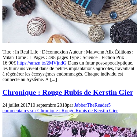
Titre : In Real Life : Déconnexion Auteur : Maiwenn Alix Éditions :
Milan Tome : 1 Pages : 498 pages Type : Science - Fiction Prix :
16,90€
https://amzn.to/2MVjndG
Dans un futur post-apocalyptique,
les humains vivent dans de petites implantations agricoles, travaillant
à régénérer les écosystèmes endommagés. Chaque individu est
connecté au Système. À [...]
Chronique
Chronique : Rouge Rubis de Kerstin Gier
,
Fantasy
,
Genres
,
24 juillet 2017
10 septembre 2018
par
JabberTheReader
5
Macadam
,
commentaires
sur Chronique : Rouge Rubis de Kerstin Gier
Maisons
d'éditions
,
Milan
,
Young
Adult