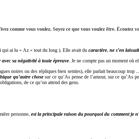
ivez comme vous voulez. Soyez ce que vous voulez être. Écoutez vot
ui ai lu « Az » tout du long ). Elle avait du
caractère
,
ne s’en laissa
 avec sa négativité à toute épreuve
. Je ne compte pas un moment où elle
gues noires ou des répliques bien senties), elle parlait beaucoup trop 
ophique qu’autre chose
sur ce qu’As pense de l’amour, sur ce qu’As
bligations, de ce qu’on attend des gens.
remière personne,
est la principale raison du pourquoi du comment je n’