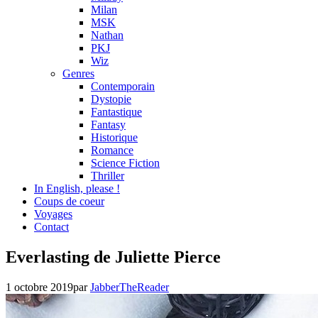
Milan
MSK
Nathan
PKJ
Wiz
Genres
Contemporain
Dystopie
Fantastique
Fantasy
Historique
Romance
Science Fiction
Thriller
In English, please !
Coups de coeur
Voyages
Contact
Chronique
Everlasting de Juliette Pierce
,
Dystopie
,
Genres
,
1 octobre 2019
par
JabberTheReader
Inceptio
,
Maisons
d'éditions
,