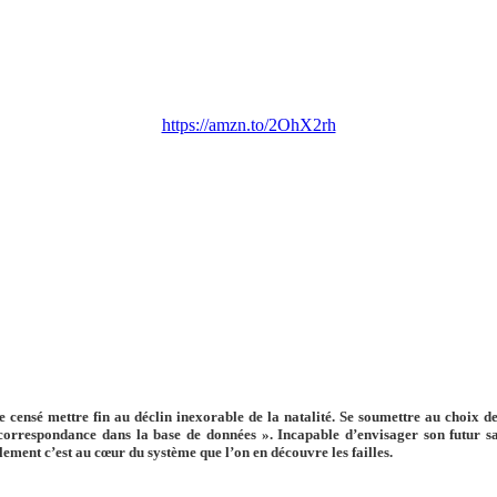
https://amzn.to/2OhX2rh
re censé mettre fin au déclin inexorable de la natalité. Se soumettre au choix 
ne correspondance dans la base de données ». Incapable d’envisager son futur 
ement c’est au cœur du système que l’on en découvre les failles.