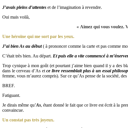
J’avais pleins d’attentes
et de l’imagination à revendre.
Oui mais voilà,
« Aimez qui vous voulez. V
Une héroïne qui me sort par les yeux.
J’ai bien As au début
( à prononcer comme la carte et pas comme moi q
C’était très bien. Au départ.
Et puis elle a vite commencé à m’énerver
Trop cynique à mon goût (et pourtant j’aime bien quand il y a des bla
dans le cerveau d’As et
ce livre ressemblait plus à un essai philos
femme, vous m’aurez compris). Sur ce qu’As pense de la société, des o
BREF.
Fatiguant.
Je dirais même qu’
As
, étant donné le fait que ce livre est écrit à la p
convaincue.
Un constat pas très joyeux.