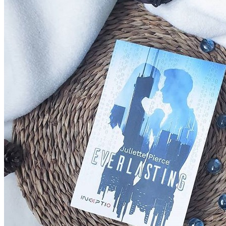
Romance
,
Science
Fiction
,
Young
Adult