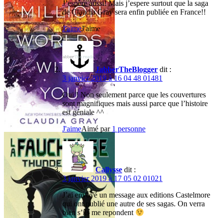
J’espère aussi! Mais j’espere surtout que la saga
joyau
de Claudia Gray sera enfin publiée en France!!
le
souffle
J'aime
J'aime
de
midas
ma
vie
cachée
JabberTheBlogger
dit :
marie
3 janvier 2019 à 16 04 48 01481
rutkoski
Oui ! Non seulement parce que les couvertures
meilleures
sont magnifiques mais aussi parce que l’histoire
lectures
est géniale ^^
2018
neal
J'aime
Aimé par
1 personne
shusterman
nos
vagues
à
l'âme
Callysse
dit :
outlander
3 janvier 2019 à 17 05 02 01021
sarah
everett
J’ai envoyé un message aux editions Castelmore
the
qui ont publié une autre de ses sagas. On verra
curse
bien s’ils me repondent
the