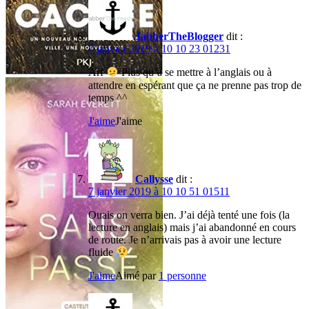
JabberTheBlogger
dit :
7 janvier 2019 à 10 10 23 01231
Arf
Plus qu’à se mettre à l’anglais ou à
attendre en espérant que ça ne prenne pas trop de
temps ^^
J'aime
J'aime
Callysse
dit :
7 janvier 2019 à 10 10 51 01511
Ouais on verra bien. J’ai déjà tenté une fois (la
lecture en anglais) mais j’ai abandonné en cours
de route. Je n’arrivais pas à avoir une lecture
fluide
J'aime
Aimé par
1 personne