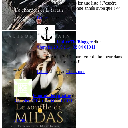
oui c’est sûre, une très longue liste ! J’espère
aussi de passer une bonne année livresque ! ^^
J'aime
J'aime
JabberTheBlogger
dit :
4 janvier 2019 à 14 02 04 01041
Il te reste tout 2019 pour avoir du bonheur dans
tes lectures en tout cas !!
J'aime
Aimé par
1 personne
lemondedetyphaine
dit :
3 janvier 2019 à 16 04 07 01071
Super article
J'aime
J'aime