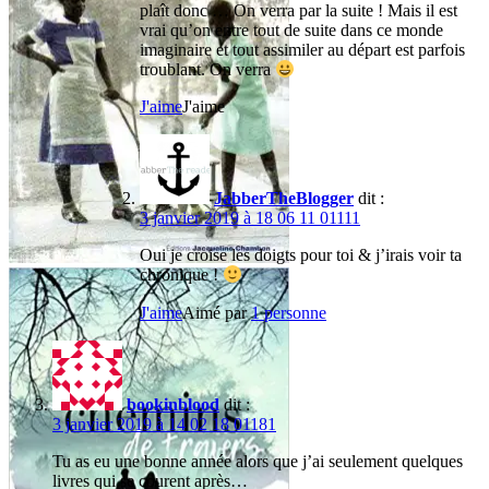
plaît donc … On verra par la suite ! Mais il est
vrai qu’on entre tout de suite dans ce monde
imaginaire et tout assimiler au départ est parfois
troublant. On verra
J'aime
J'aime
JabberTheBlogger
dit :
3 janvier 2019 à 18 06 11 01111
Oui je croise les doigts pour toi & j’irais voir ta
chronique !
J'aime
Aimé par
1 personne
bookinblood
dit :
3 janvier 2019 à 14 02 18 01181
Tu as eu une bonne année alors que j’ai seulement quelques
livres qui se courent après…