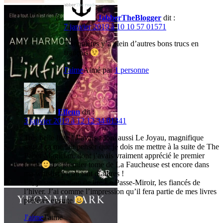
JabberTheBlogger
dit :
7 janvier 2019 à 10 10 57 01571
T’inquiètes y’a plein d’autres bons trucs en
français
J'aime
Aimé par
1 personne
Elfenn
dit :
3 janvier 2019 à 12 12 34 01341
Très belle liste ! J’avais adoré aussi Le Joyau, magnifique
saga ! ça me fait penser que je dois me mettre à la suite de The
Paper Magician, dont j’avais vraiment apprécié le premier
tome
Le premier tome de La Faucheuse est encore dans
ma whislist parmi tant d’autres !
Là, je suis en train de lire Le Passe-Miroir, les fiancés de
l’hiver. J’ai comme l’impression qu’il fera partie de mes livres
préférés ensuite
J'aime
J'aime