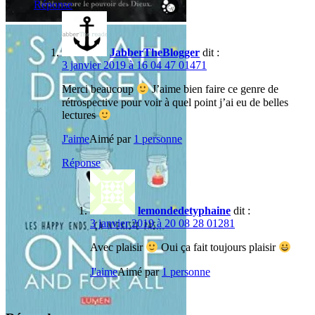
Réponse
JabberTheBlogger
dit :
3 janvier 2019 à 16 04 47 01471
Merci beaucoup
J’aime bien faire ce genre de
rétrospective pour voir à quel point j’ai eu de belles
lectures
J'aime
Aimé par
1 personne
Réponse
lemondedetyphaine
dit :
3 janvier 2019 à 20 08 28 01281
Avec plaisir
Oui ça fait toujours plaisir
J'aime
Aimé par
1 personne