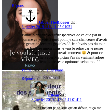
Réponse
JabberTheBlogger
dit :
3 janvier 2019 à 13 01 05 01051
J’aime bien faire des rétrospectives de ce que j’ai lu
comme ça je vois à quel point je suis chanceuse d’avoir
ce genre de lectures géniales ^^ Je n’avais pas du tout
aimé la passe miroir mais je vais le relire car je pense
que je l’ai juste lu au mauvais moment
& pour ce
qui est de The Paper Magician j’avais vraiment adoré –
même si le 3ème tome reste optionnel selon moi ^^
J'aime
Aimé par
1 personne
Réponse
Elfenn
dit :
3 janvier 2019 à 17 05 41 01411
Pour l’instant je ne suis qu’au début, et ça me