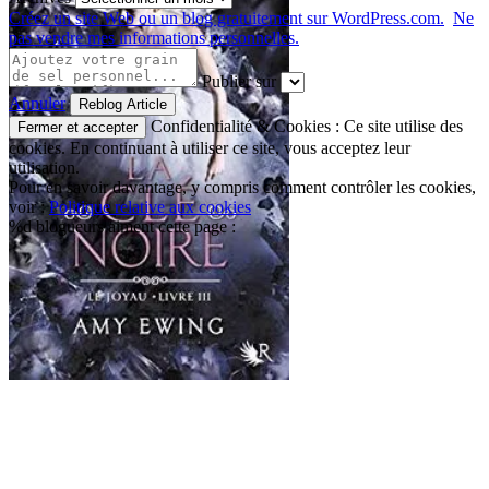
Créez un site Web ou un blog gratuitement sur WordPress.com.
Ne
pas vendre mes informations personnelles.
Publier sur
Annuler
Confidentialité & Cookies : Ce site utilise des
cookies. En continuant à utiliser ce site, vous acceptez leur
utilisation.
Pour en savoir davantage, y compris comment contrôler les cookies,
voir :
Politique relative aux cookies
%d
blogueurs aiment cette page :