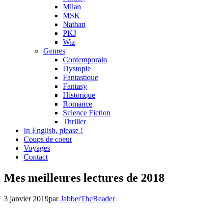
Milan
MSK
Nathan
PKJ
Wiz
Genres
Contemporain
Dystopie
Fantastique
Fantasy
Historique
Romance
Science Fiction
Thriller
In English, please !
Coups de coeur
Voyages
Contact
Non
Mes meilleures lectures de 2018
classé
3 janvier 2019
par
JabberTheReader