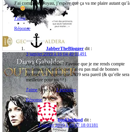
J’ai commencé Joyau, j’espère que ça va me plaire autant qu’à
toi
J'aime
J'aime
Réponse
JabberTheBlogger
dit :
3 janvier 2019 à 16 04 49 01491
Arf, ça arrive hélas ! J’avoue que je me rends compte
en faisant cet article que j’ai eu pas mal de bonnes
lectures ^^ J’espère que 2019 sera pareil (& qu’elle sera
meilleure pour toi ^^)
J'aime
Aimé par
1 personne
Réponse
bookinblood
dit :
3 janvier 2019 à 19 07 18 01181