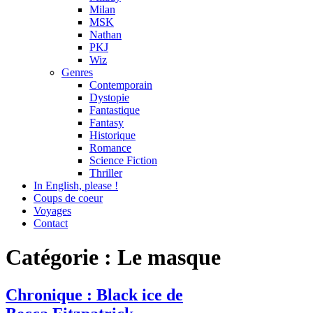
Milan
MSK
Nathan
PKJ
Wiz
Genres
Contemporain
Dystopie
Fantastique
Fantasy
Historique
Romance
Science Fiction
Thriller
In English, please !
Coups de coeur
Voyages
Contact
Catégorie : Le masque
Chronique
Chronique : Black ice de
,
Genres
,