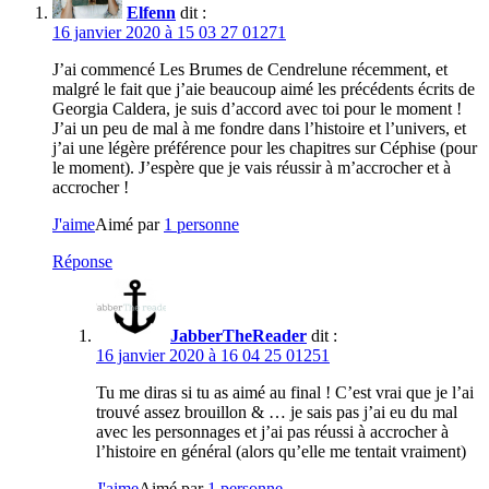
cendrelune
Elfenn
dit :
16 janvier 2020 à 15 03 27 01271
J’ai commencé Les Brumes de Cendrelune récemment, et
malgré le fait que j’aie beaucoup aimé les précédents écrits de
Georgia Caldera, je suis d’accord avec toi pour le moment !
J’ai un peu de mal à me fondre dans l’histoire et l’univers, et
j’ai une légère préférence pour les chapitres sur Céphise (pour
le moment). J’espère que je vais réussir à m’accrocher et à
accrocher !
J'aime
Aimé par
1 personne
Réponse
JabberTheReader
dit :
16 janvier 2020 à 16 04 25 01251
Tu me diras si tu as aimé au final ! C’est vrai que je l’ai
trouvé assez brouillon & … je sais pas j’ai eu du mal
avec les personnages et j’ai pas réussi à accrocher à
l’histoire en général (alors qu’elle me tentait vraiment)
J'aime
Aimé par
1 personne