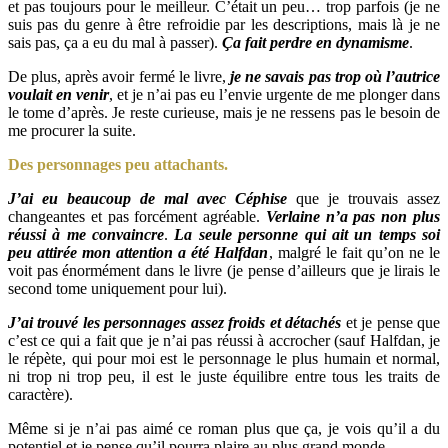
et pas toujours pour le meilleur. C’était un peu… trop parfois (je ne
suis pas du genre à être refroidie par les descriptions, mais là je ne
sais pas, ça a eu du mal à passer).
Ça fait perdre en dynamisme
.
De plus, après avoir fermé le livre,
je ne savais pas trop où l’autrice
voulait en venir
, et je n’ai pas eu l’envie urgente de me plonger dans
le tome d’après. Je reste curieuse, mais je ne ressens pas le besoin de
me procurer la suite.
Des personnages peu attachants.
J’ai eu beaucoup de mal avec Céphise
que je trouvais assez
changeantes et pas forcément agréable.
Verlaine n’a pas non plus
réussi à me convaincre
.
La seule personne qui ait un temps soi
peu attirée mon attention a été Halfdan
, malgré le fait qu’on ne le
voit pas énormément dans le livre (je pense d’ailleurs que je lirais le
second tome uniquement pour lui).
J’ai trouvé les personnages assez froids et détachés
et je pense que
c’est ce qui a fait que je n’ai pas réussi à accrocher (sauf Halfdan, je
le répète, qui pour moi est le personnage le plus humain et normal,
ni trop ni trop peu, il est le juste équilibre entre tous les traits de
caractère).
Même si je n’ai pas aimé ce roman plus que ça, je vois qu’il a du
potentiel et je pense qu’il pourra plaire au plus grand monde.