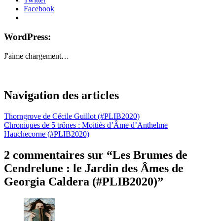
Facebook
WordPress:
J'aime
chargement…
#PLIB2020
avis
Navigation des articles
littéraire
Chronique
Thorngrove de Cécile Guillot (#PLIB2020)
littéraire
Chroniques de 5 trônes : Moitiés d’Âme d’Anthelme
critique
Hauchecorne (#PLIB2020)
littéraire
J'ai
2 commentaires sur “
Les Brumes de
lu
le
Cendrelune : le Jardin des Âmes de
jardin
Georgia Caldera (#PLIB2020)
”
des
âmes
les
brumes
de