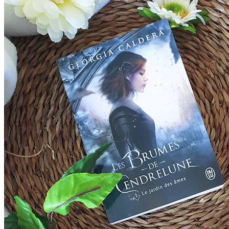
lu
,
Maisons
d'éditions
,
Romance
,
Young
Adult