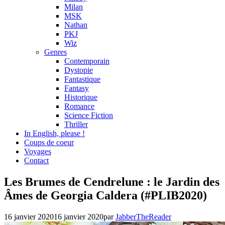
Milan
MSK
Nathan
PKJ
Wiz
Genres
Contemporain
Dystopie
Fantastique
Fantasy
Historique
Romance
Science Fiction
Thriller
In English, please !
Coups de coeur
Voyages
Contact
Chronique
Les Brumes de Cendrelune : le Jardin des
,
Dystopie
,
Âmes de Georgia Caldera (#PLIB2020)
Fantastique
,
Fantasy
,
Genres
,
16 janvier 2020
16 janvier 2020
par
JabberTheReader
J'ai